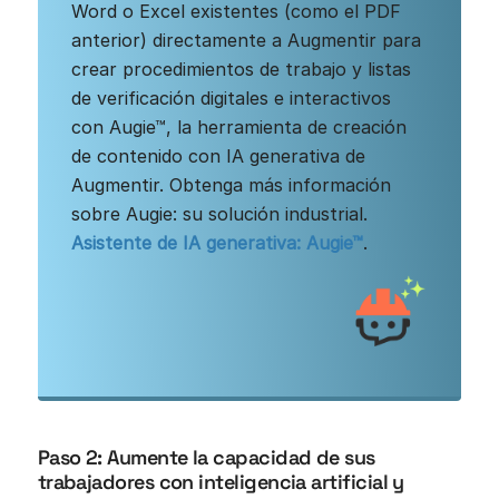
Word o Excel existentes (como el PDF
anterior) directamente a Augmentir para
crear procedimientos de trabajo y listas
de verificación digitales e interactivos
con Augie™, la herramienta de creación
de contenido con IA generativa de
Augmentir. Obtenga más información
sobre Augie: su solución industrial.
Asistente de IA generativa: Augie™
.
Paso 2: Aumente la capacidad de sus
trabajadores con inteligencia artificial y