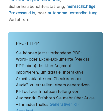
Sicherheitsberichterstattung,
mehrschichtige
Prozessaudits
, oder
autonome Instandhaltung
Verfahren.
PROFI-TIPP
Sie können jetzt vorhandene PDF-,
Word- oder Excel-Dokumente (wie das
PDF oben) direkt in Augmentir
importieren, um digitale, interaktive
Arbeitsabläufe und Checklisten mit
Augie™ zu erstellen, einem generativen
KI-Tool zur Inhaltserstellung von
Augmentir. Erfahren Sie mehr über Augie
– Ihr industrielles
Generativer KI-
Assistent
.