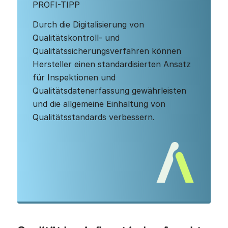
PROFI-TIPP
Durch die Digitalisierung von
Qualitätskontroll- und
Qualitätssicherungsverfahren können
Hersteller einen standardisierten Ansatz
für Inspektionen und
Qualitätsdatenerfassung gewährleisten
und die allgemeine Einhaltung von
Qualitätsstandards verbessern.