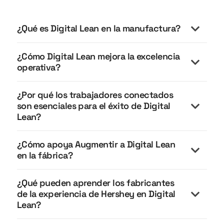
¿Qué es Digital Lean en la manufactura?
¿Cómo Digital Lean mejora la excelencia
operativa?
¿Por qué los trabajadores conectados
son esenciales para el éxito de Digital
Lean?
¿Cómo apoya Augmentir a Digital Lean
Los trabajadores conectados son esenciales para
en la fábrica?
Digital Lean porque la ejecución Lean ocurre en
el punto de trabajo.
¿Qué pueden aprender los fabricantes
Augmentir apoya Digital Lean al convertir los
de la experiencia de Hershey en Digital
Sin trabajadores conectados:
procesos Lean estandarizados en ejecución
Lean?
digital guiada.
La información permanece en los paneles