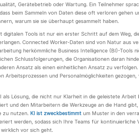
 Qualität, Gerätebetrieb oder Wartung. Ein Teilnehmer spr
r, dass beim Sammeln von Daten diese oft verloren gehen
rinnern, warum sie sie überhaupt gesammelt haben.
digitalen Tools ist nur ein erster Schritt auf dem Weg, die
 erlangen. Connected Worker-Daten sind von Natur aus v
arbeitung herkömmliche Business Intelligence (BI)-Tools ni
ichen Schlussfolgerungen, die Organisationen daran hinde
anderen Ansatz als einen einheitlichen Ansatz zu verfolge
n Arbeitsprozessen und Personalmöglichkeiten gezogen, wa
I als Lösung, die nicht nur Klarheit in die geleistete Arbei
iert und den Mitarbeitern die Werkzeuge an die Hand gibt
e zu nutzen.
KI ist zweckbestimmt
um Muster in den verr
eriert werden, sodass sich Ihre Teams für kontinuierlich
irklich vor sich geht.