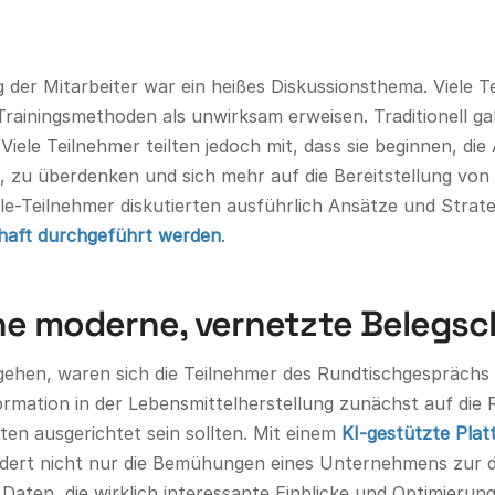
 der Mitarbeiter war ein heißes Diskussionsthema. Viele 
 Trainingsmethoden als unwirksam erweisen. Traditionell g
ele Teilnehmer teilten jedoch mit, dass sie beginnen, die 
n, zu überdenken und sich mehr auf die Bereitstellung v
le-Teilnehmer diskutierten ausführlich Ansätze und Strat
chaft durchgeführt werden
.
ine moderne, vernetzte Belegsc
hen, waren sich die Teilnehmer des Rundtischgesprächs m
sformation in der Lebensmittelherstellung zunächst auf die
aten ausgerichtet sein sollten. Mit einem
KI-gestützte Plat
ert nicht nur die Bemühungen eines Unternehmens zur di
 Daten, die wirklich interessante Einblicke und Optimierun