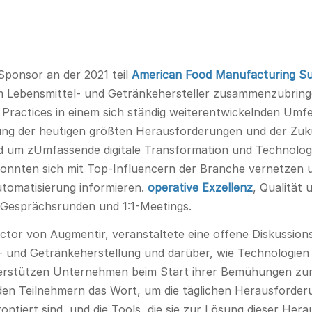
ponsor an der 2021 teil
American Food Manufacturing S
m Lebensmittel- und Getränkehersteller zusammenzubringe
Practices in einem sich ständig weiterentwickelnden Umfel
gung der heutigen größten Herausforderungen und der Zuk
d um z
Umfassende digitale Transformation und Technolog
konnten sich mit Top-Influencern der Branche vernetzen 
utomatisierung informieren.
operative Exzellenz
, Qualität 
 Gesprächsrunden und 1:1-Meetings.
or von Augmentir, veranstaltete eine offene Diskussionsr
 und Getränkeherstellung und darüber, wie Technologien w
rstützen Unternehmen beim Start ihrer Bemühungen zur 
en Teilnehmern das Wort, um die täglichen Herausforderu
ntiert sind, und die Tools, die sie zur Lösung dieser He