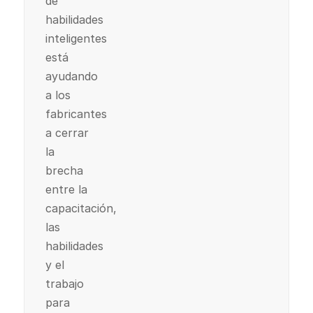
de
habilidades
inteligentes
está
ayudando
a los
fabricantes
a cerrar
la
brecha
entre la
capacitación,
las
habilidades
y el
trabajo
para