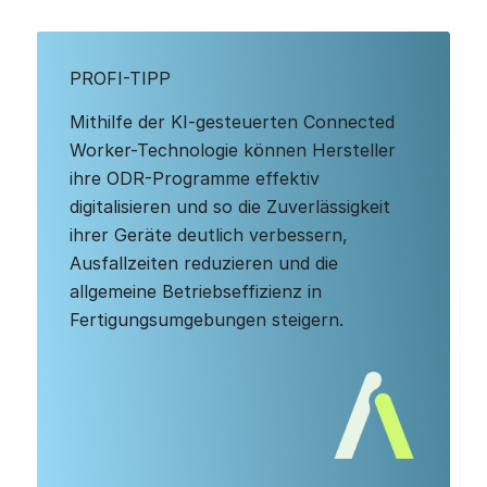
PROFI-TIPP
Mithilfe der KI-gesteuerten Connected
Worker-Technologie können Hersteller
ihre ODR-Programme effektiv
digitalisieren und so die Zuverlässigkeit
ihrer Geräte deutlich verbessern,
Ausfallzeiten reduzieren und die
allgemeine Betriebseffizienz in
Fertigungsumgebungen steigern.