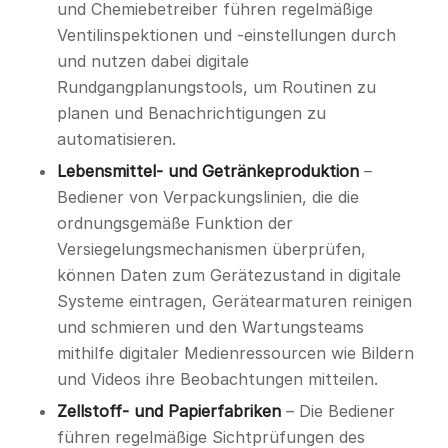
Wartungsprozesses mit Augmentir.
und Chemiebetreiber führen regelmäßige
Ventilinspektionen und -einstellungen durch
und nutzen dabei digitale
Laden Sie die kostenlose Vorlage herunter
Rundgangplanungstools, um Routinen zu
planen und Benachrichtigungen zu
automatisieren.
Lebensmittel- und Getränkeproduktion
–
Bediener von Verpackungslinien, die die
ordnungsgemäße Funktion der
Versiegelungsmechanismen überprüfen,
können Daten zum Gerätezustand in digitale
Systeme eintragen, Gerätearmaturen reinigen
und schmieren und den Wartungsteams
mithilfe digitaler Medienressourcen wie Bildern
und Videos ihre Beobachtungen mitteilen.
Zellstoff- und Papierfabriken
– Die Bediener
führen regelmäßige Sichtprüfungen des