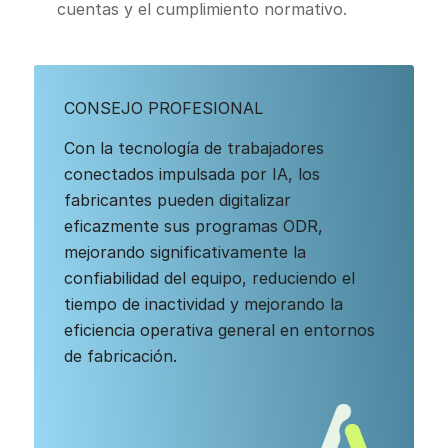
cuentas y el cumplimiento normativo.
CONSEJO PROFESIONAL
Con la tecnología de trabajadores
conectados impulsada por IA, los
fabricantes pueden digitalizar
eficazmente sus programas ODR,
mejorando significativamente la
confiabilidad del equipo, reduciendo el
tiempo de inactividad y mejorando la
eficiencia operativa general en entornos
de fabricación.