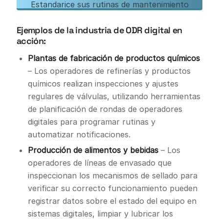
Estandarice sus rutinas de mantenimiento
autónomo con nuestra plantilla gratuita de
Ejemplos de la industria de ODR digital en
lista de verificación de mantenimiento
acción:
autónomo. Descargue nuestra plantilla en
PDF para comenzar y aprenda más sobre
Plantas de fabricación de productos químicos
cómo digitalizar su proceso de
– Los operadores de refinerías y productos
mantenimiento autónomo con Augmentir.
químicos realizan inspecciones y ajustes
regulares de válvulas, utilizando herramientas
de planificación de rondas de operadores
Descargar plantilla gratuita
digitales para programar rutinas y
automatizar notificaciones.
Producción de alimentos y bebidas
– Los
operadores de líneas de envasado que
inspeccionan los mecanismos de sellado para
verificar su correcto funcionamiento pueden
registrar datos sobre el estado del equipo en
sistemas digitales, limpiar y lubricar los