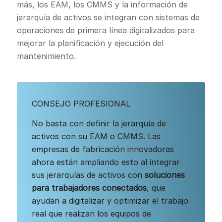
más, los EAM, los CMMS y la información de
jerarquía de activos se integran con sistemas de
operaciones de primera línea digitalizados para
mejorar la planificación y ejecución del
mantenimiento.
CONSEJO PROFESIONAL
No basta con definir la jerarquía de
activos con su EAM o CMMS. Las
empresas de fabricación innovadoras
ahora están ampliando esto al integrar
sus jerarquías de activos con
soluciones
para trabajadores conectados
, que
ayudan a digitalizar y optimizar el trabajo
real que realizan los equipos de