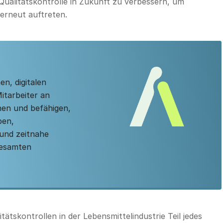
Qualitätskontrolle in Zukunft zu verbessern, um
 erneut auftreten.
n, digitalen
tarbeiter an
hen und befähigen,
ben,
 und zeitnahe
gesamten
ätskontrollen in der Lebensmittelindustrie Teil jedes