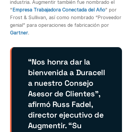
industria. Augmentir también fue nombrado el
"
Empresa Trabajadora Conectada del Año
” por
Frost & Sullivan, así como nombrado “Proveedor
genial” para operaciones de fabricación por
Gartner
.
“Nos honra dar la
bienvenida a Duracell
a nuestro Consejo
Asesor de Clientes”,
afirmó Russ Fadel,
director ejecutivo de
Augmentir. “Su