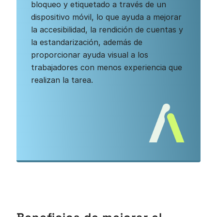
bloqueo y etiquetado a través de un
dispositivo móvil, lo que ayuda a mejorar
la accesibilidad, la rendición de cuentas y
la estandarización, además de
proporcionar ayuda visual a los
trabajadores con menos experiencia que
realizan la tarea.