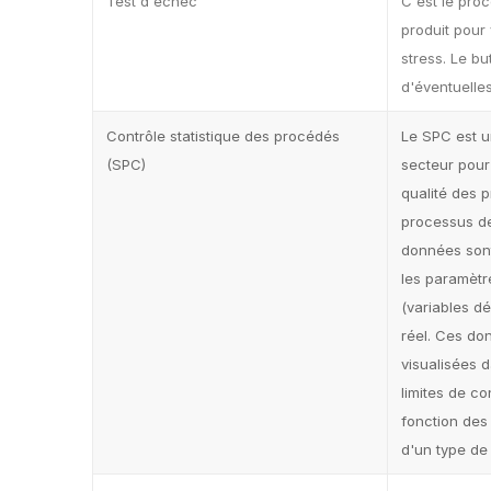
Test d'échec
C'est le pro
produit pour v
stress. Le but
d'éventuelle
Contrôle statistique des procédés
Le SPC est u
(SPC)
secteur pour
qualité des p
processus de
données sont
les paramètr
(variables d
réel. Ces do
visualisées 
limites de c
fonction des
d'un type de 