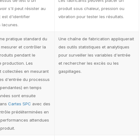
cessus de test d'un
Les fabricants peuvent placer un
oir s'il peut résister au
produit sous chaleur, pression ou
 est d'identifier
vibration pour tester les résultats.
s lacunes.
ne pratique standard du
Une chaîne de fabrication appliquerait
 mesurer et contrôler la
des outils statistiques et analytiques
roduits pendant le
pour surveiller les variables d'entrée
 production. Les
et rechercher les excès ou les
 collectées en mesurant
gaspillages.
es d'entrée du processus
épendantes) en temps
nnées sont ensuite
dans
Cartes SPC
avec des
ontrôle prédéterminées en
 performances attendues
produit.